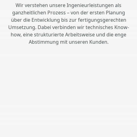
Wir verstehen unsere Ingenieurleistungen als
ganzheitlichen Prozess – von der ersten Planung
über die Entwicklung bis zur fertigungsgerechten
Umsetzung. Dabei verbinden wir technisches Know-
how, eine strukturierte Arbeitsweise und die enge
Abstimmung mit unseren Kunden.
Von der Planung bis zur
Realisierung
Wir begleiten Sie von der Planung bis zur
Realisierung und entwickeln gemeinsam mit
Ihnen optimale Lösungen. Dabei verstehen
wir uns nicht nur als Dienstleister, sondern als